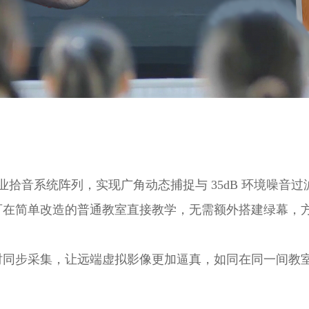
业拾音系统阵列，实现广角动态捕捉与 35dB 环境噪
可在简单改造的普通教室直接教学，无需额外搭建绿幕，
时同步采集，让远端虚拟影像更加逼真，如同在同一间教