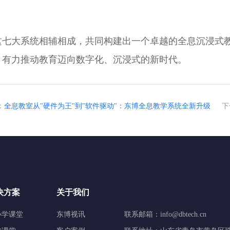
七大系统相辅相成，共同构建出一个卓越的全息沉浸式教学
，有力推动教育迈向数字化、沉浸式的新时代。
：
全息教室从"硬件为王"到"软件驱动"：东博全息教学系统全新升级
下
决方案
关于我们
小学课堂
东博视讯
联系邮箱：info@dbtech.cn